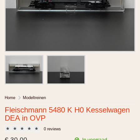
Home
Modeltreinen
Fleischmann 5480 K H0 Kesselwagen
DEA in OVP
0 reviews
€ 30.00
In voorraad