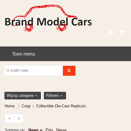
Toon menu
Wijzig categorie
Filteren
Home
Corgi
Collectible Die-Cast Replica's
«
»
Sorteren op:
Naam
Prijs
Nieuw