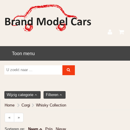
Toon menu
Wijzig categorie
Filteren
Home
Corgi
Whisky Collection
«
»
Sorteren op:
Naam
Prijs
Nieuw