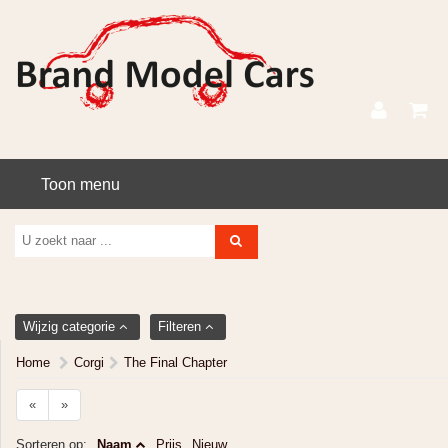
Toon menu
Wijzig categorie
Filteren
Home
Corgi
The Final Chapter
«
»
Sorteren op:
Naam
Prijs
Nieuw