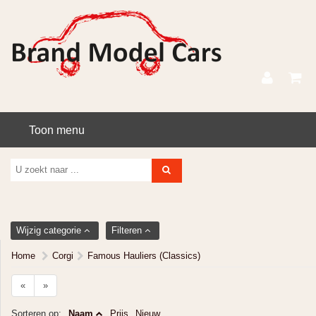
Toon menu
Wijzig categorie
Filteren
Home
Corgi
Famous Hauliers (Classics)
«
»
Sorteren op:
Naam
Prijs
Nieuw