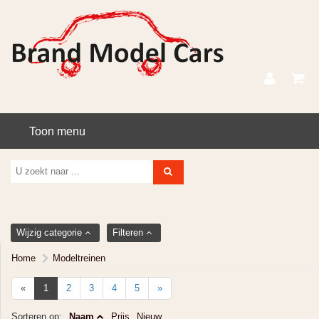
Toon menu
Wijzig categorie
Filteren
Home
Modeltreinen
«
1
2
3
4
5
»
Sorteren op:
Naam
Prijs
Nieuw