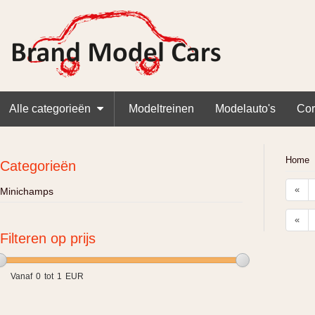
Alle categorieën
Modeltreinen
Modelauto's
Cor
Home
Categorieën
«
Minichamps
«
Filteren op prijs
Vanaf
0
tot
1
EUR