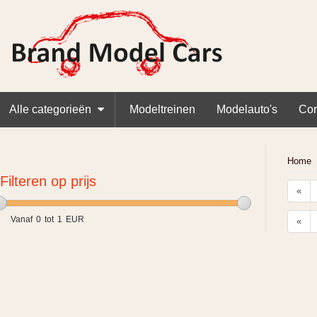
Alle categorieën
Modeltreinen
Modelauto's
Cor
Home
Filteren op prijs
«
Vanaf
0
tot
1
EUR
«