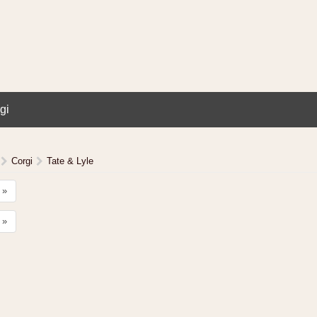
gi
Corgi
Tate & Lyle
»
»