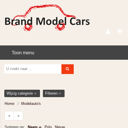
Toon menu
Wijzig categorie
Filteren
Home
Modelauto's
«
»
Sorteren op:
Naam
Prijs
Nieuw