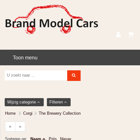
Toon menu
Wijzig categorie
Filteren
Home
Corgi
The Brewery Collection
«
»
Sorteren op:
Naam
Prijs
Nieuw