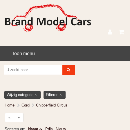
Toon menu
Wijzig categorie
Filteren
Home
Corgi
Chipperfield Circus
«
»
Sorteren op:
Naam
Prijs
Nieuw