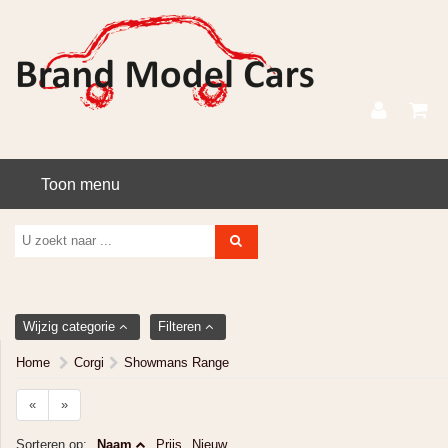
Toon menu
Wijzig categorie
Filteren
Home
Corgi
Showmans Range
«
»
Sorteren op:
Naam
Prijs
Nieuw