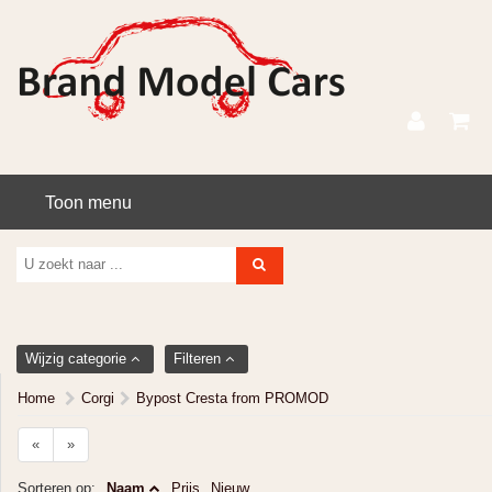
Toon menu
Wijzig categorie
Filteren
Home
Corgi
Bypost Cresta from PROMOD
«
»
Sorteren op:
Naam
Prijs
Nieuw