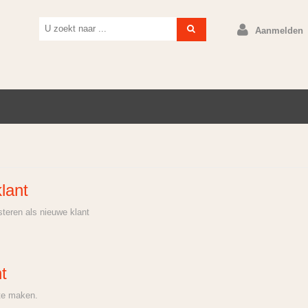
Aanmelden
lant
steren als nieuwe klant
t
te maken.