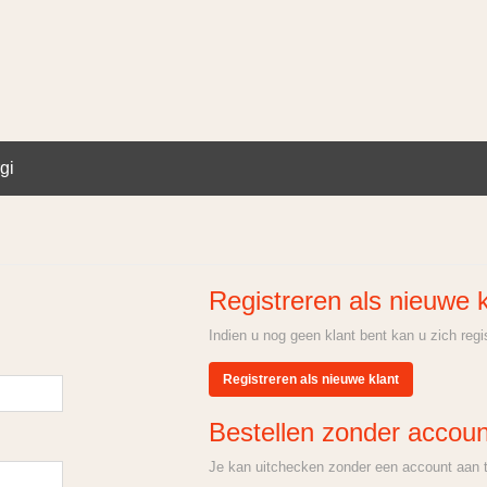
gi
Registreren als nieuwe k
Indien u nog geen klant bent kan u zich regi
Registreren als nieuwe klant
Bestellen zonder accoun
Je kan uitchecken zonder een account aan 