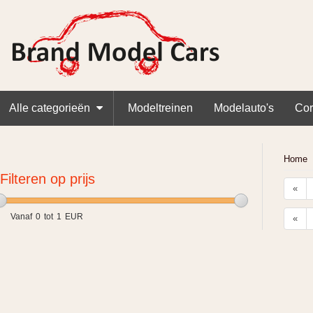
Alle categorieën
Modeltreinen
Modelauto's
Cor
Home
Filteren op prijs
«
Vanaf
0
tot
1
EUR
«