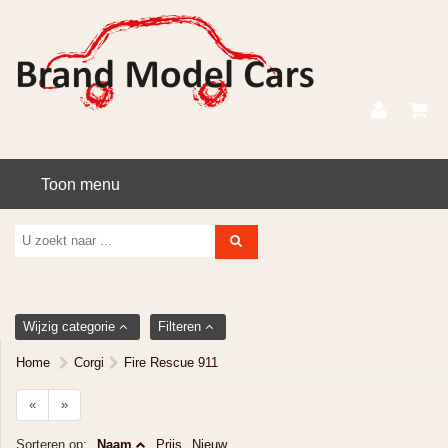
Toon menu
Wijzig categorie
Filteren
Home
Corgi
Fire Rescue 911
«
»
Sorteren op:
Naam
Prijs
Nieuw